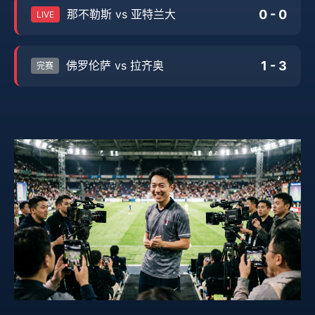
0 - 0
那不勒斯 vs 亚特兰大
LIVE
1 - 3
佛罗伦萨 vs 拉齐奥
完赛