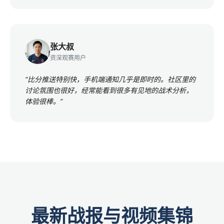
张大叔
资深观赛用户
“比分推送特别快，手机端通知几乎是即时的。社区里的
讨论氛围也很好，经常能看到很多有见地的战术分析，
体验很棒。”
最新战报与视频集锦