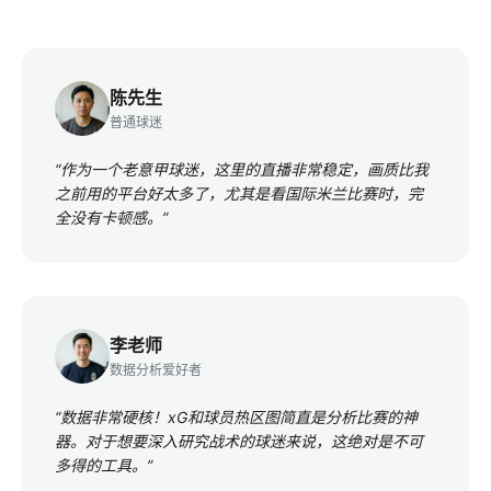
陈先生
普通球迷
“作为一个老意甲球迷，这里的直播非常稳定，画质比我
之前用的平台好太多了，尤其是看国际米兰比赛时，完
全没有卡顿感。”
李老师
数据分析爱好者
“数据非常硬核！xG和球员热区图简直是分析比赛的神
器。对于想要深入研究战术的球迷来说，这绝对是不可
多得的工具。”