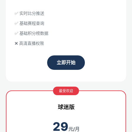
✅ 实时比分推送
✅ 基础赛程查询
✅ 基础积分榜数据
❌ 高清直播权限
立即开始
最受欢迎
球迷版
29
元/月