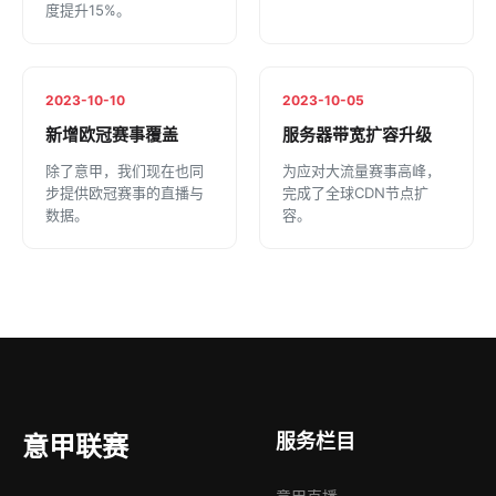
度提升15%。
2023-10-10
2023-10-05
新增欧冠赛事覆盖
服务器带宽扩容升级
除了意甲，我们现在也同
为应对大流量赛事高峰，
步提供欧冠赛事的直播与
完成了全球CDN节点扩
数据。
容。
服务栏目
意甲联赛