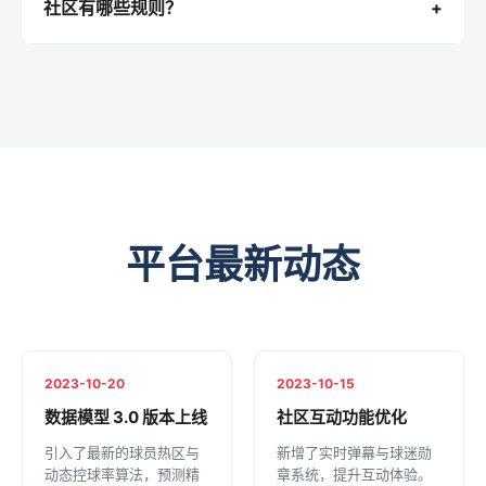
社区有哪些规则？
+
平台最新动态
2023-10-20
2023-10-15
数据模型 3.0 版本上线
社区互动功能优化
引入了最新的球员热区与
新增了实时弹幕与球迷勋
动态控球率算法，预测精
章系统，提升互动体验。