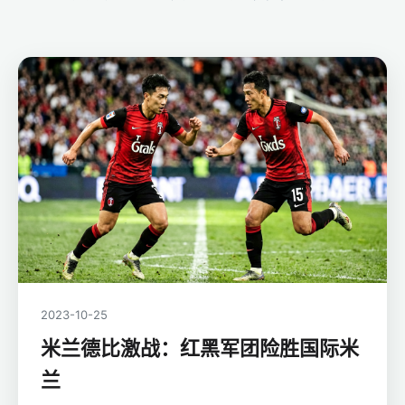
2023-10-25
米兰德比激战：红黑军团险胜国际米
兰