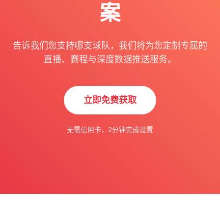
案
告诉我们您支持哪支球队，我们将为您定制专属的
直播、赛程与深度数据推送服务。
立即免费获取
无需信用卡，2分钟完成设置