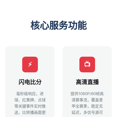
核心服务功能
⚡
📺
闪电比分
高清直播
毫秒级响应，进
提供1080P/60帧高
球、红黄牌、点球
清赛事流，覆盖意
等关键事件实时推
甲全赛季，稳定无
送，比转播画面更
延迟，多信号源可