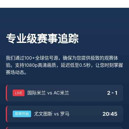
专业级赛事追踪
我们通过100+全球信号源，确保为您提供极致的观赛体
验。支持1080p高清画质，延迟低至0.5秒，让您时刻掌握
赛场动态。
2 - 1
国际米兰 vs AC米兰
LIVE
20:45
尤文图斯 vs 罗马
即将开始