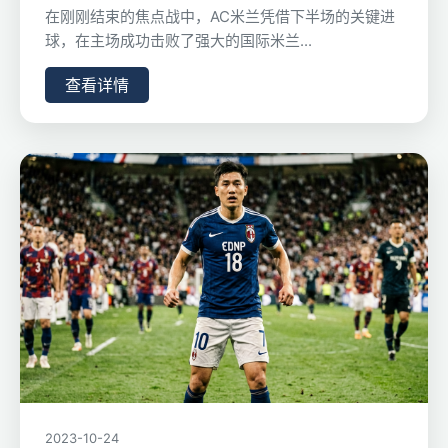
在刚刚结束的焦点战中，AC米兰凭借下半场的关键进
球，在主场成功击败了强大的国际米兰...
查看详情
2023-10-24