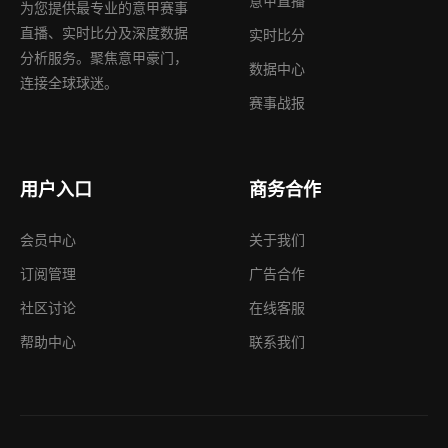
意甲直播
为您提供最专业的意甲赛事
直播、实时比分及深度数据
实时比分
分析服务。聚焦意甲豪门，
数据中心
连接全球球迷。
赛事战报
用户入口
商务合作
会员中心
关于我们
订阅管理
广告合作
社区讨论
在线客服
帮助中心
联系我们