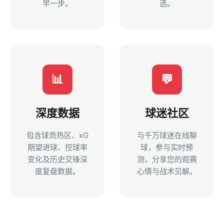
早一步。
选。
📊
💬
深度数据
球迷社区
包含球员热区、xG
与千万球迷在线聊
期望进球、控球率
球，参与实时预
变化及历史交锋深
测，分享您的观赛
度复盘数据。
心情与战术见解。