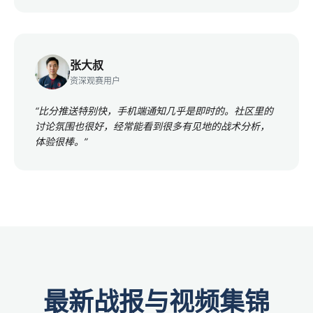
张大叔
资深观赛用户
“比分推送特别快，手机端通知几乎是即时的。社区里的
讨论氛围也很好，经常能看到很多有见地的战术分析，
体验很棒。”
最新战报与视频集锦