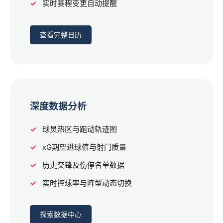
实时赛程变更自动提醒
查看完整日历
深度数据分析
球员热区与跑动轨迹图
xG期望进球值与射门质量
历史交锋及伤停名单数据
实时控球率与阵型动态切换
探索数据中心