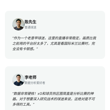
陈先生
普通球迷
“作为一个老意甲球迷，这里的直播非常稳定，画质比我
之前用的平台好太多了，尤其是看国际米兰比赛时，完
全没有卡顿感。”
李老师
数据分析爱好者
“数据非常硬核！xG和球员热区图简直是分析比赛的神
器。对于想要深入研究战术的球迷来说，这绝对是不可
多得的工具。”