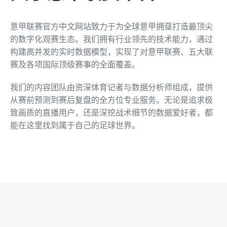
意甲联赛官方中文网站致力于为全球意甲拥趸打造最顶尖
的数字化观赛生态。我们拥有行业领先的技术能力，通过
构建高并发的实时数据模型，实现了对意甲联赛、五大联
赛及各项国际顶级赛事的全面覆盖。
我们的内容团队由资深体育记者与数据分析师组成，提供
从赛前预测到赛后复盘的全方位专业服务。无论是追求极
致画质的直播用户，还是深挖战术细节的数据爱好者，都
能在这里找到属于自己的足球世界。