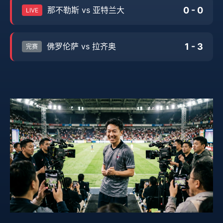
0 - 0
那不勒斯 vs 亚特兰大
LIVE
1 - 3
佛罗伦萨 vs 拉齐奥
完赛