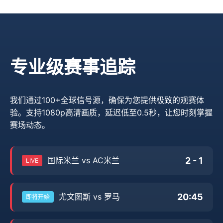
专业级赛事追踪
我们通过100+全球信号源，确保为您提供极致的观赛体
验。支持1080p高清画质，延迟低至0.5秒，让您时刻掌握
赛场动态。
2 - 1
国际米兰 vs AC米兰
LIVE
20:45
尤文图斯 vs 罗马
即将开始