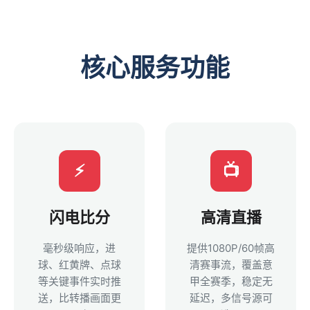
核心服务功能
⚡
📺
闪电比分
高清直播
毫秒级响应，进
提供1080P/60帧高
球、红黄牌、点球
清赛事流，覆盖意
等关键事件实时推
甲全赛季，稳定无
送，比转播画面更
延迟，多信号源可