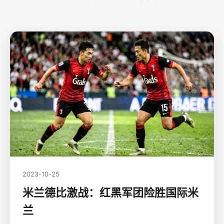
2023-10-25
米兰德比激战：红黑军团险胜国际米
兰