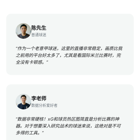
陈先生
普通球迷
“作为一个老意甲球迷，这里的直播非常稳定，画质比我
之前用的平台好太多了，尤其是看国际米兰比赛时，完
全没有卡顿感。”
李老师
数据分析爱好者
“数据非常硬核！xG和球员热区图简直是分析比赛的神
器。对于想要深入研究战术的球迷来说，这绝对是不可
多得的工具。”