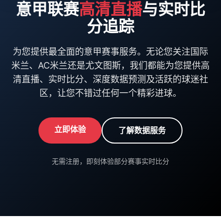
意甲联赛
高清直播
与实时比
分追踪
为您提供最全面的意甲赛事服务。无论您关注国际
米兰、AC米兰还是尤文图斯，我们都能为您提供高
清直播、实时比分、深度数据预测及活跃的球迷社
区，让您不错过任何一个精彩进球。
立即体验
了解数据服务
无需注册，即刻体验部分赛事实时比分