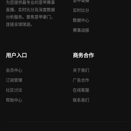
意甲直播
为您提供最专业的意甲赛事
直播、实时比分及深度数据
实时比分
分析服务。聚焦意甲豪门，
数据中心
连接全球球迷。
赛事战报
用户入口
商务合作
会员中心
关于我们
订阅管理
广告合作
社区讨论
在线客服
帮助中心
联系我们